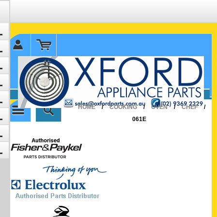
✉ sales@oxfordparts.com.au
☎0293692229 0491024287
HOME
/
COOKING
/
OVEN
/
CHEF
/
061E