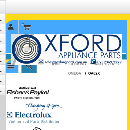
✉ sales@oxfordparts.com.au
☎0293692229 0491024287
HOME
/
COOKING
/
WALL OVEN
/
OMEGA
/
OA62X